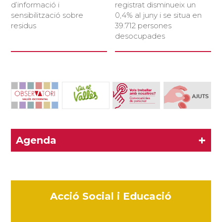
d’informació i
registrat disminueix un
sensibilització sobre
0,4% al juny i se situa en
residus
39.712 persones
desocupades
+
Agenda
Acció Social i Educació