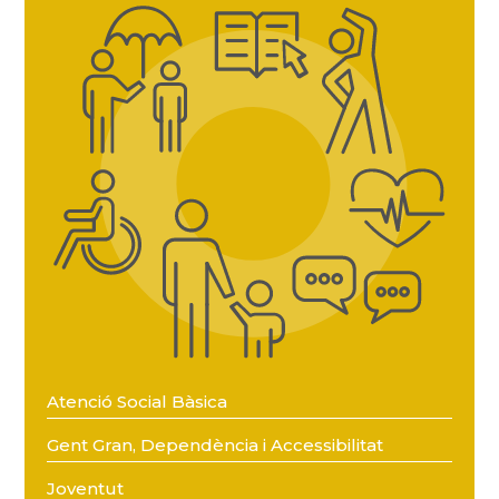
Atenció Social Bàsica
Gent Gran, Dependència i Accessibilitat
Joventut